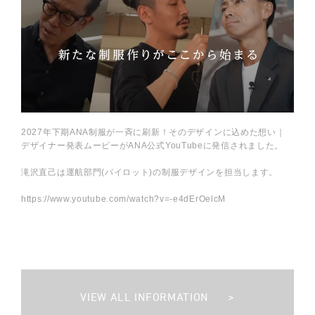
2027年下期ANA制服が一斉に刷新！そのデザインに込めた想い｜
デザイナー発表ムービーがANA公式YouTubeに発信されました。
滝沢直己は運航部門(パイロット)の制服デザインを担当します。
https://www.youtube.com/watch?v=-e4dErOelcM
VIEW ALL INFORMATION
>