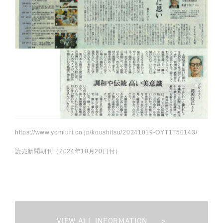
https://www.yomiuri.co.jp/koushitsu/20241019-OYT1T50143/
読売新聞朝刊（2024年10月20日付）
VIEW ALL INFORMATION
>