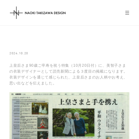
NAOKI TAKIZAWA DESIGN
2024.10.20
上皇后さま90歳ご卒寿を祝う特集（10月20日付）に、美智子さま
の衣装デザイナーとして読売新聞による３度目の掲載になります。
衣装デザインを通じて感じられた、上皇后さまのお人柄やお考え、
思い出などを伝えました。